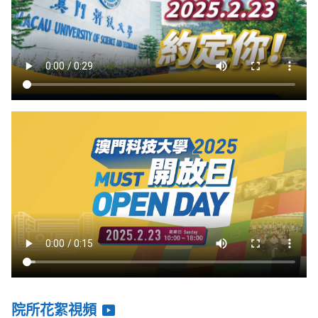
院所花絮視頻